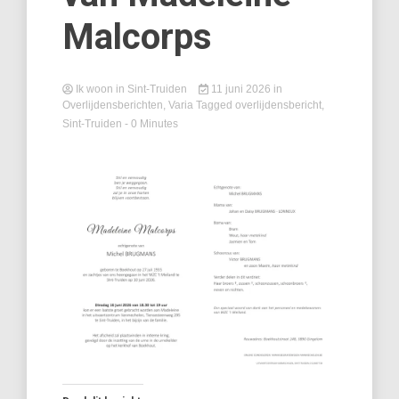
Malcorps
Ik woon in Sint-Truiden
11 juni 2026
in
Overlijdensberichten
,
Varia
Tagged
overlijdensbericht
,
Sint-Truiden
- 0 Minutes