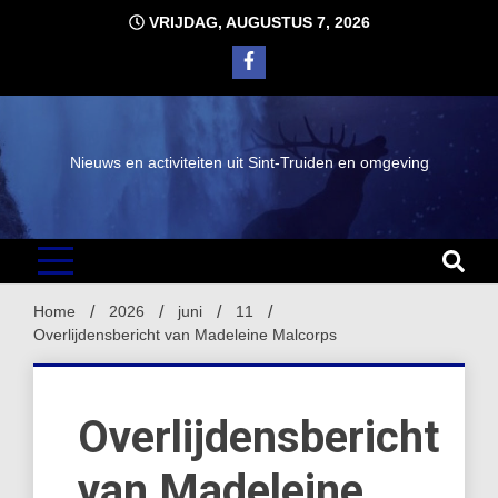
Ga
VRIJDAG, AUGUSTUS 7, 2026
naar
de
inhoud
Nieuws en activiteiten uit Sint-Truiden en omgeving
Home
2026
juni
11
Overlijdensbericht van Madeleine Malcorps
Overlijdensbericht
van Madeleine