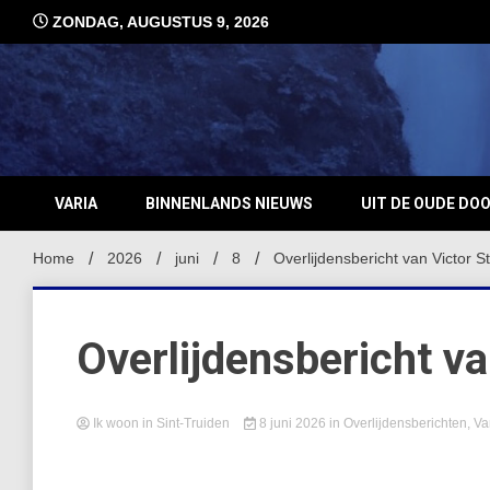
Ga
ZONDAG, AUGUSTUS 9, 2026
naar
de
inhoud
VARIA
BINNENLANDS NIEUWS
UIT DE OUDE DO
Home
2026
juni
8
Overlijdensbericht van Victor S
Overlijdensbericht va
Ik woon in Sint-Truiden
8 juni 2026
in
Overlijdensberichten
,
Va