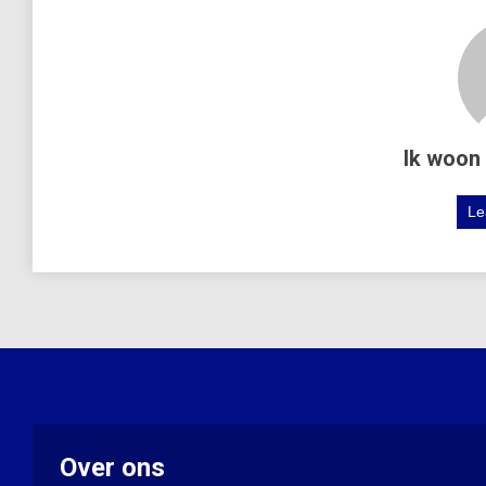
Ik woon 
Le
Over ons