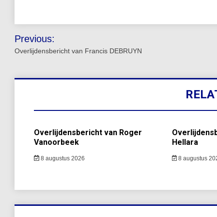
Bericht
Previous:
navigatie
Overlijdensbericht van Francis DEBRUYN
RELA
Overlijdensbericht van Roger
Overlijdens
Vanoorbeek
Hellara
8 augustus 2026
8 augustus 20