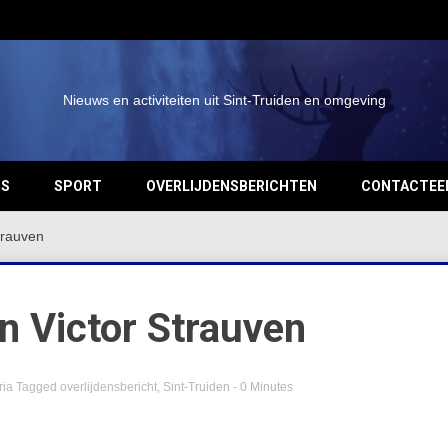
Nieuws en activiteiten uit Sint-Truiden en omgeving
OS
SPORT
OVERLIJDENSBERICHTEN
CONTACTEE
trauven
n Victor Strauven
ria
Tagged
overlijdensbericht
,
Sint-Truiden
- 0 Minutes