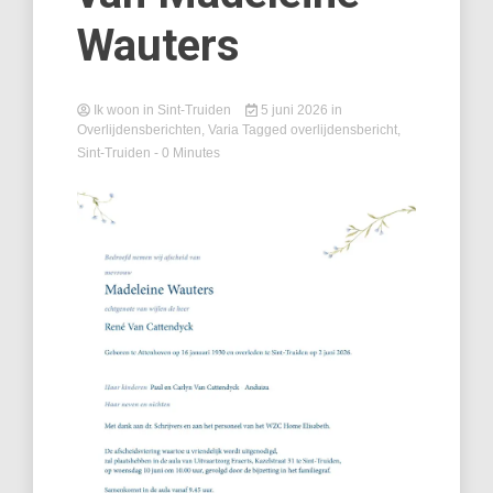
Wauters
Ik woon in Sint-Truiden
5 juni 2026
in
Overlijdensberichten
,
Varia
Tagged
overlijdensbericht
,
Sint-Truiden
- 0 Minutes