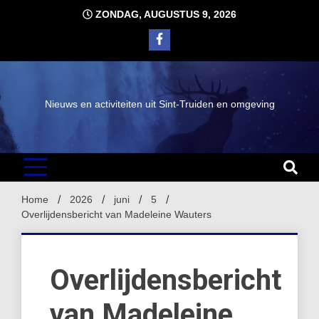
Ga
ZONDAG, AUGUSTUS 9, 2026
naar
de
inhoud
Nieuws en activiteiten uit Sint-Truiden en omgeving
Home
2026
juni
5
Overlijdensbericht van Madeleine Wauters
Overlijdensbericht
van Madeleine