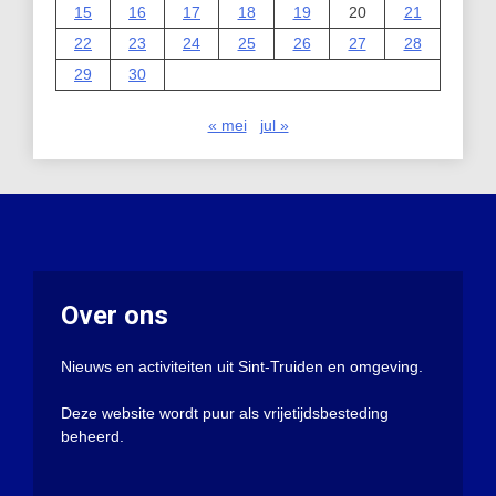
15
16
17
18
19
20
21
22
23
24
25
26
27
28
29
30
« mei
jul »
Over ons
Nieuws en activiteiten uit Sint-Truiden en omgeving.
Deze website wordt puur als vrijetijdsbesteding
beheerd.