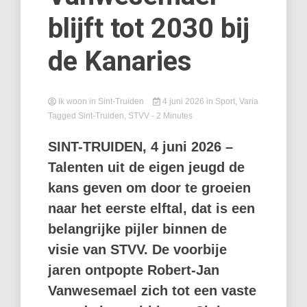
blijft tot 2030 bij
de Kanaries
Ik woon in Sint-Truiden
4 juni 2026
in
Sport
,
Varia
Tagged
Sint-Truiden
,
STVV
- 2 Minutes
SINT-TRUIDEN, 4 juni 2026 –
Talenten uit de eigen jeugd de
kans geven om door te groeien
naar het eerste elftal, dat is een
belangrijke pijler binnen de
visie van STVV. De voorbije
jaren ontpopte Robert-Jan
Vanwesemael zich tot een vaste