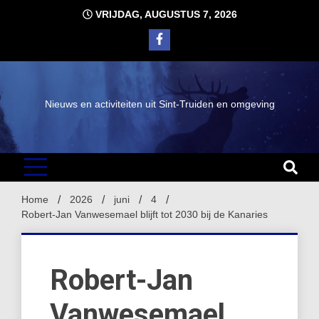
Ga
VRIJDAG, AUGUSTUS 7, 2026
naar
de
inhoud
Nieuws en activiteiten uit Sint-Truiden en omgeving
Home
2026
juni
4
Robert-Jan Vanwesemael blijft tot 2030 bij de Kanaries
Robert-Jan
Vanwesemael