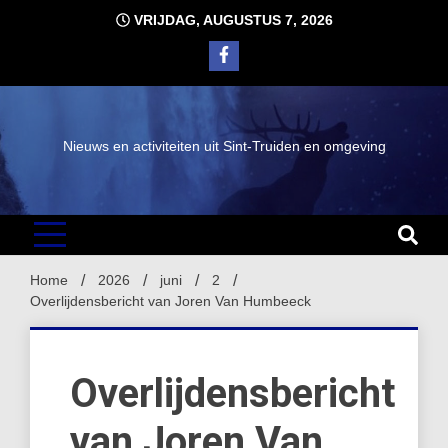
Ga
VRIJDAG, AUGUSTUS 7, 2026
naar
de
inhoud
Nieuws en activiteiten uit Sint-Truiden en omgeving
Home
2026
juni
2
Overlijdensbericht van Joren Van Humbeeck
Overlijdensbericht
van Joren Van