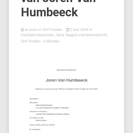
Humbeeck
Ik woon in Sint-Truiden
2 juni 2026
in
Overlijdensberichten
,
Varia
Tagged
overlijdensbericht
,
Sint-Truiden
- 0 Minutes