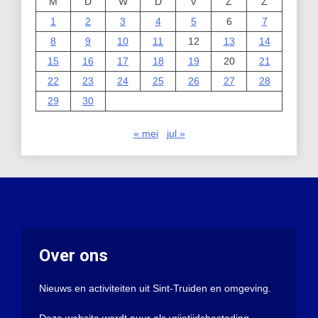
M
D
W
D
V
Z
Z
1
2
3
4
5
6
7
8
9
10
11
12
13
14
15
16
17
18
19
20
21
22
23
24
25
26
27
28
29
30
« mei
jul »
Over ons
Nieuws en activiteiten uit Sint-Truiden en omgeving.
Deze website wordt puur als vrijetijdsbesteding