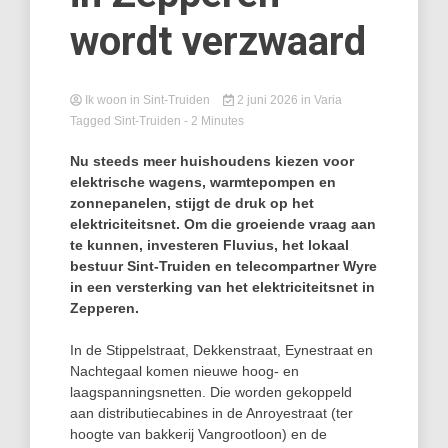
wordt verzwaard
Ik woon in Sint-Truiden
2 juni 2026
in
Varia
Tagged
Sint-Truiden
- 2 Minutes
Nu steeds meer huishoudens kiezen voor
elektrische wagens, warmtepompen en
zonnepanelen, stijgt de druk op het
elektriciteitsnet. Om die groeiende vraag aan
te kunnen, investeren Fluvius, het lokaal
bestuur Sint-Truiden en telecompartner Wyre
in een versterking van het elektriciteitsnet in
Zepperen.
In de Stippelstraat, Dekkenstraat, Eynestraat en
Nachtegaal komen nieuwe hoog- en
laagspanningsnetten. Die worden gekoppeld
aan distributiecabines in de Anroyestraat (ter
hoogte van bakkerij Vangrootloon) en de