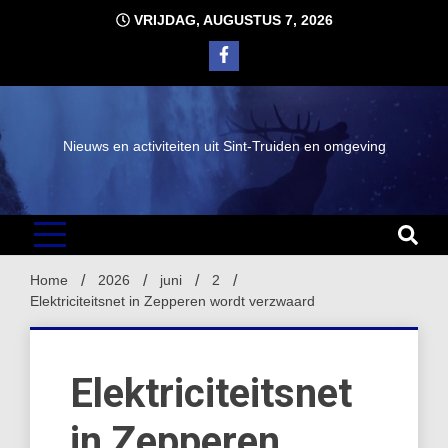
Ga
VRIJDAG, AUGUSTUS 7, 2026
naar
de
inhoud
Nieuws en activiteiten uit Sint-Truiden en omgeving
Home
2026
juni
2
Elektriciteitsnet in Zepperen wordt verzwaard
Elektriciteitsnet
in Zepperen