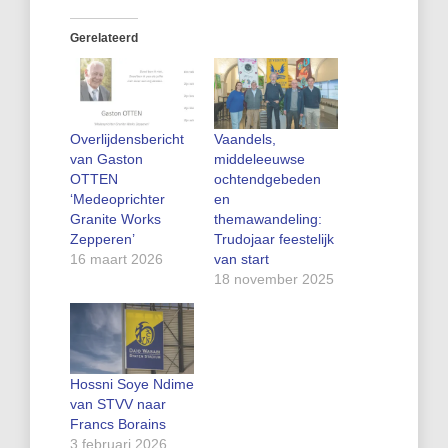
Gerelateerd
Overlijdensbericht
Vaandels,
van Gaston
middeleeuwse
OTTEN
ochtendgebeden
‘Medeoprichter
en
Granite Works
themawandeling:
Zepperen’
Trudojaar feestelijk
16 maart 2026
van start
18 november 2025
Hossni Soye Ndime
van STVV naar
Francs Borains
3 februari 2026