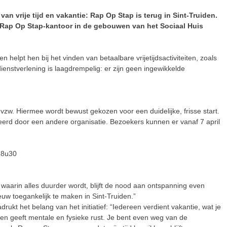
an vrije tijd en vakantie: Rap Op Stap is terug in Sint-Truiden.
 Rap Op Stap-kantoor in de gebouwen van het Sociaal Huis
elpt hen bij het vinden van betaalbare vrijetijdsactiviteiten, zoals
 dienstverlening is laagdrempelig: er zijn geen ingewikkelde
vzw. Hiermee wordt bewust gekozen voor een duidelijke, frisse start.
erd door een andere organisatie. Bezoekers kunnen er vanaf 7 april
18u30
jden waarin alles duurder wordt, blijft de nood aan ontspanning even
uw toegankelijk te maken in Sint-Truiden.”
kt het belang van het initiatief: “Iedereen verdient vakantie, wat je
den geeft mentale en fysieke rust. Je bent even weg van de