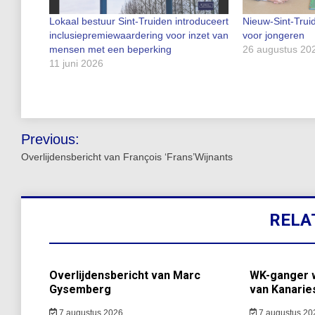
Lokaal bestuur Sint-Truiden introduceert
Nieuw-Sint-Truid
inclusiepremiewaardering voor inzet van
voor jongeren
mensen met een beperking
26 augustus 20
11 juni 2026
Bericht
Previous:
navigatie
Overlijdensbericht van François ‘Frans’Wijnants
RELA
Overlijdensbericht van Marc
WK-ganger w
Gysemberg
van Kanarie
7 augustus 2026
7 augustus 20