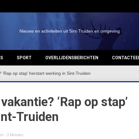
Nieuws en activiteiten uit Sint-Truiden en omgeving
OS
SPORT
OVERLIJDENSBERICHTEN
CONTACTEE
 ‘Rap op stap’ herstart werking in Sint-Truiden
vakantie? ‘Rap op stap’
int-Truiden
den
- 3 Minutes