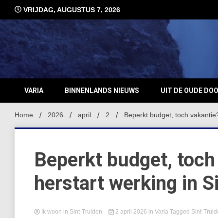
Ga
VRIJDAG, AUGUSTUS 7, 2026
naar
de
inhoud
VARIA
BINNENLANDS NIEUWS
UIT DE OUDE DO
Home
2026
april
2
Beperkt budget, toch vakantie?
Beperkt budget, toch 
herstart werking in S
Ik woon in Sint-Truiden
2 april 2026
in
Varia
Tagged
Sint-Trui