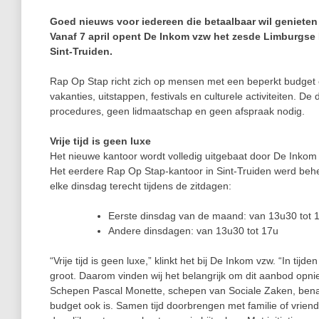
Goed nieuws voor iedereen die betaalbaar wil genieten v
Vanaf 7 april opent De Inkom vzw het zesde Limburgse
Sint-Truiden.
Rap Op Stap richt zich op mensen met een beperkt budget en h
vakanties, uitstappen, festivals en culturele activiteiten. De
procedures, geen lidmaatschap en geen afspraak nodig.
Vrije tijd is geen luxe
Het nieuwe kantoor wordt volledig uitgebaat door De Inkom 
Het eerdere Rap Op Stap-kantoor in Sint-Truiden werd behe
elke dinsdag terecht tijdens de zitdagen:
Eerste dinsdag van de maand: van 13u30 tot 
Andere dinsdagen: van 13u30 tot 17u
“Vrije tijd is geen luxe,” klinkt het bij De Inkom vzw. “In ti
groot. Daarom vinden wij het belangrijk om dit aanbod opnie
Schepen Pascal Monette, schepen van Sociale Zaken, benadru
budget ook is. Samen tijd doorbrengen met familie of vrien