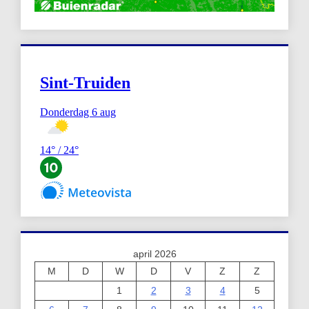
april 2026
M
D
W
D
V
Z
Z
1
2
3
4
5