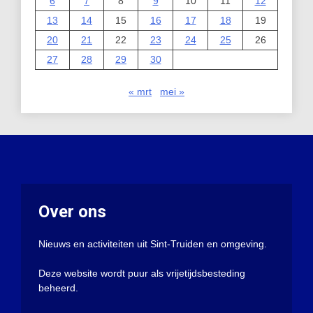
6
7
8
9
10
11
12
13
14
15
16
17
18
19
20
21
22
23
24
25
26
27
28
29
30
« mrt
mei »
Over ons
Nieuws en activiteiten uit Sint-Truiden en omgeving.
Deze website wordt puur als vrijetijdsbesteding
beheerd.