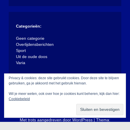
Categorieën:
Geen categorie
Overlijdensberichten
Sport
Uit de oude doos
Varia
Privacy & cookies: deze site gebruikt cookies. Door deze site te blijven
gebruiken, ga je akkoord met het gebruik hiervan.
Wil je meer weten, ook over hoe je cookies kunt beheren, kijk dan hier:
Cookiebeleid
Met trots aangedreven door WordPress
|
Thema:
XposeNews door
WalkerWP
.