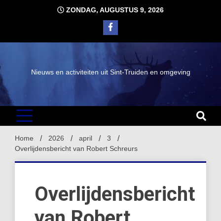
Ga
ZONDAG, AUGUSTUS 9, 2026
naar
de
inhoud
Nieuws en activiteiten uit Sint-Truiden en omgeving
Home
2026
april
3
Overlijdensbericht van Robert Schreurs
Overlijdensbericht
van Robert