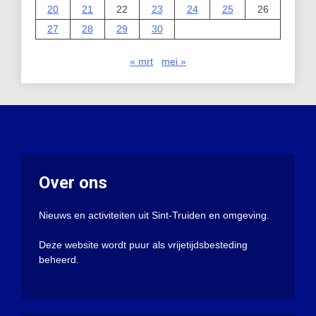
20
21
22
23
24
25
26
27
28
29
30
« mrt
mei »
Over ons
Nieuws en activiteiten uit Sint-Truiden en omgeving.
Deze website wordt puur als vrijetijdsbesteding
beheerd.