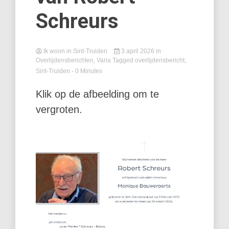
Schreurs
Ik woon in Sint-Truiden
3 april 2026
in
Overlijdensberichten
,
Varia
Tagged
overlijdensbericht
,
Sint-Truiden
- 0 Minutes
Klik op de afbeelding om te
vergroten.