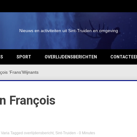
Nieuws en activiteiten uit Sint-Truiden en omgeving
OS
SPORT
OVERLIJDENSBERICHTEN
CONTACTEE
çois ‘Frans’Wijnants
an François
,
Varia
Tagged
overlijdensbericht
,
Sint-Truiden
- 0 Minutes