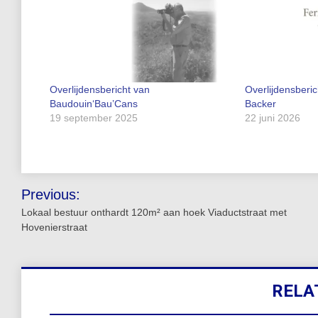
Overlijdensbericht van
Overlijdensberi
Baudouin‘Bau’Cans
Backer
19 september 2025
22 juni 2026
Bericht
Previous:
navigatie
Lokaal bestuur onthardt 120m² aan hoek Viaductstraat met
Hovenierstraat
RELA