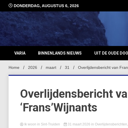
Ga
DONDERDAG, AUGUSTUS 6, 2026
naar
de
inhoud
VARIA
BINNENLANDS NIEUWS
UIT DE OUDE DO
Home
2026
maart
31
Overlijdensbericht van Fran
Overlijdensbericht v
‘Frans’Wijnants
Ik woon in Sint-Truiden
31 maart 2026
in
Overlijdensberichten