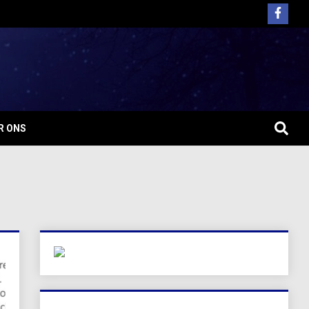
R ONS