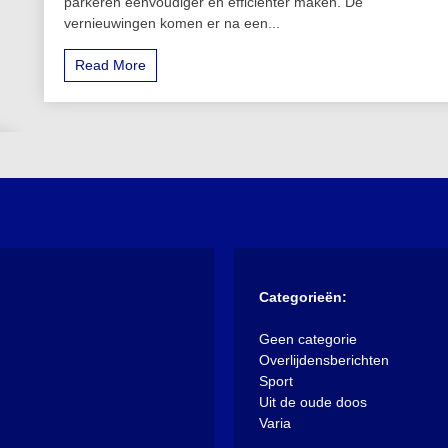
parkeren eenvoudiger en efficiënter maken. De
vernieuwingen komen er na een...
Read More
Categorieën:
Geen categorie
Overlijdensberichten
Sport
Uit de oude doos
Varia