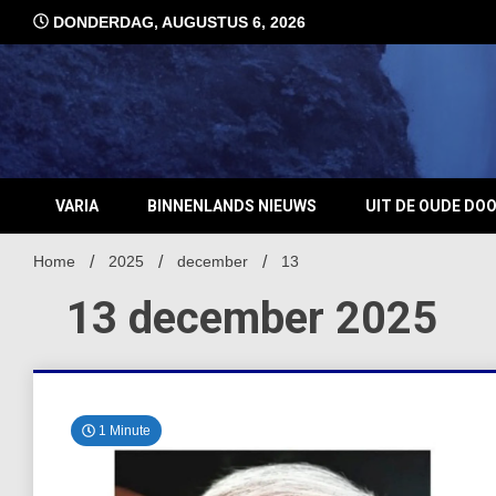
Ga
DONDERDAG, AUGUSTUS 6, 2026
naar
de
inhoud
VARIA
BINNENLANDS NIEUWS
UIT DE OUDE DO
Home
2025
december
13
13 december 2025
1 Minute