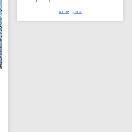
« nov
jan »