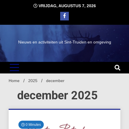
Ga
VRIJDAG, AUGUSTUS 7, 2026
naar
de
inhoud
Nieuws en activiteiten uit Sint-Truiden en omgeving
Home
2025
december
december 2025
0 Minutes