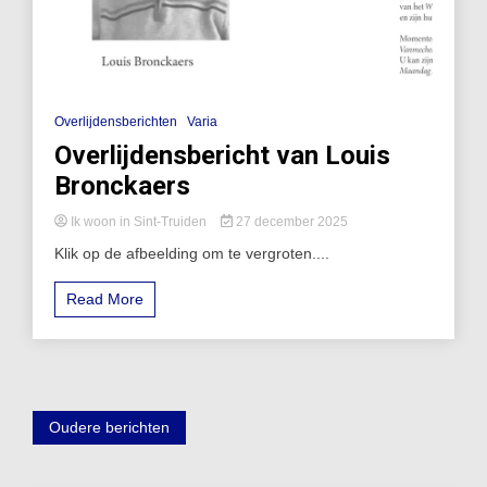
Overlijdensberichten
Varia
Overlijdensbericht van Louis
Bronckaers
Ik woon in Sint-Truiden
27 december 2025
Klik op de afbeelding om te vergroten....
Read More
Berichtennavigatie
Oudere berichten