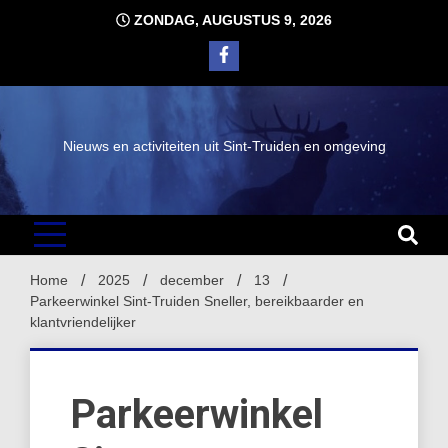
Ga
ZONDAG, AUGUSTUS 9, 2026
naar
de
inhoud
Nieuws en activiteiten uit Sint-Truiden en omgeving
Home
2025
december
13
Parkeerwinkel Sint-Truiden Sneller, bereikbaarder en
klantvriendelijker
Parkeerwinkel