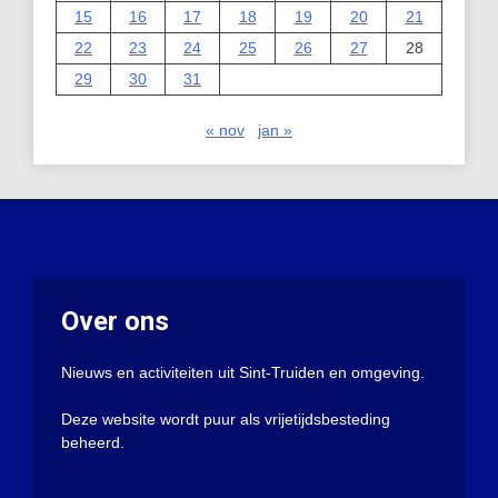
15
16
17
18
19
20
21
22
23
24
25
26
27
28
29
30
31
« nov
jan »
Over ons
Nieuws en activiteiten uit Sint-Truiden en omgeving.
Deze website wordt puur als vrijetijdsbesteding
beheerd.