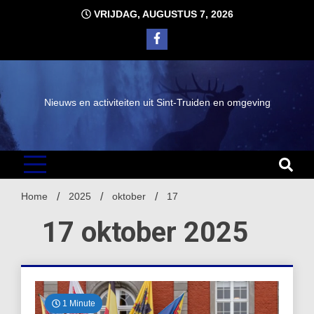
Ga
VRIJDAG, AUGUSTUS 7, 2026
naar
de
inhoud
Nieuws en activiteiten uit Sint-Truiden en omgeving
Home
2025
oktober
17
17 oktober 2025
1 Minute