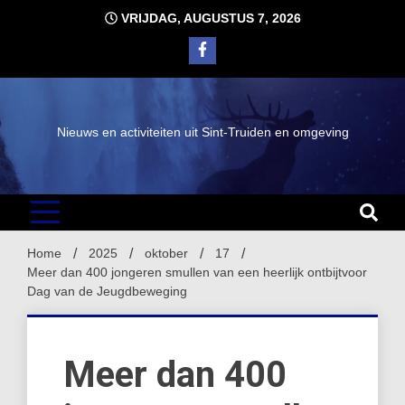
Ga
VRIJDAG, AUGUSTUS 7, 2026
naar
de
inhoud
Nieuws en activiteiten uit Sint-Truiden en omgeving
Home
2025
oktober
17
Meer dan 400 jongeren smullen van een heerlijk ontbijtvoor
Dag van de Jeugdbeweging
Meer dan 400