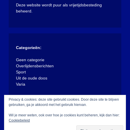
Deze website wordt puur als vrijetijdsbesteding
beheerd.
Categorieën:
Geen categorie
Overlijdensberichten
Sport
Uit de oude doos
Varia
Privacy & cookies: deze site gebruikt cookies. Door deze site te blijven
gebruiken, ga je akkoord met het gebruik hiervan.
Wil je meer weten, ook over hoe je cookies kunt beheren, kijk dan hier:
Cookiebeleid