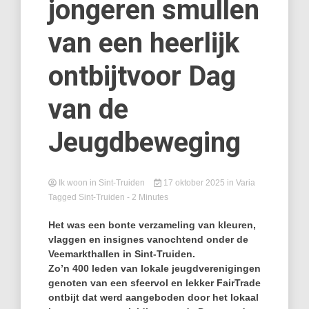
jongeren smullen
van een heerlijk
ontbijtvoor Dag
van de
Jeugdbeweging
Ik woon in Sint-Truiden
17 oktober 2025
in
Varia
Tagged
Sint-Truiden
- 2 Minutes
Het was een bonte verzameling van kleuren,
vlaggen en insignes vanochtend onder de
Veemarkthallen in Sint-Truiden.
Zo’n 400 leden van lokale jeugdverenigingen
genoten van een sfeervol en lekker FairTrade
ontbijt dat werd aangeboden door het lokaal