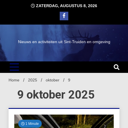
Ga
ZATERDAG, AUGUSTUS 8, 2026
naar
de
inhoud
Nieuws en activiteiten uit Sint-Truiden en omgeving
Home
2025
oktober
9
9 oktober 2025
1 Minute