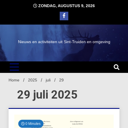
Ga
ZONDAG, AUGUSTUS 9, 2026
naar
de
inhoud
Nieuws en activiteiten uit Sint-Truiden en omgeving
Home
2025
juli
29
29 juli 2025
0 Minutes