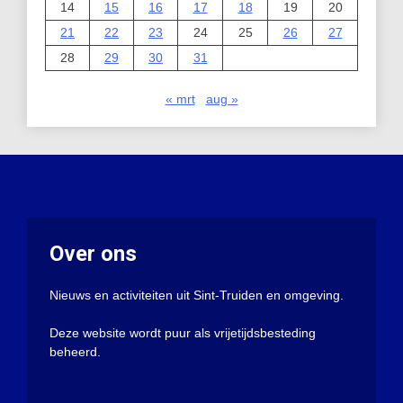
14
15
16
17
18
19
20
21
22
23
24
25
26
27
28
29
30
31
« mrt
aug »
Over ons
Nieuws en activiteiten uit Sint-Truiden en omgeving.
Deze website wordt puur als vrijetijdsbesteding
beheerd.