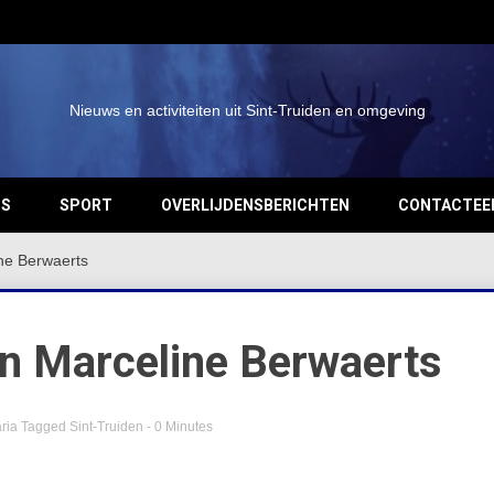
Nieuws en activiteiten uit Sint-Truiden en omgeving
OS
SPORT
OVERLIJDENSBERICHTEN
CONTACTEE
ine Berwaerts
an Marceline Berwaerts
ria
Tagged
Sint-Truiden
- 0 Minutes