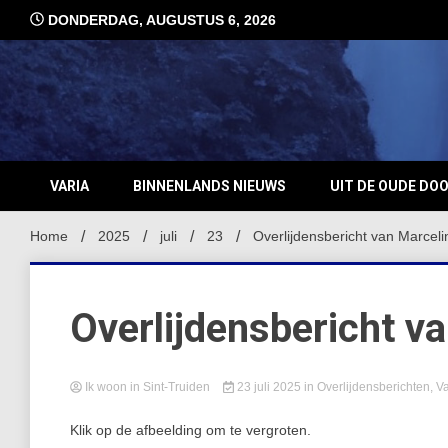
Ga
DONDERDAG, AUGUSTUS 6, 2026
naar
de
inhoud
VARIA
BINNENLANDS NIEUWS
UIT DE OUDE DO
Home
2025
juli
23
Overlijdensbericht van Marcel
Overlijdensbericht v
Ik woon in Sint-Truiden
23 juli 2025
in
Overlijdensberichten
,
Va
Klik op de afbeelding om te vergroten.