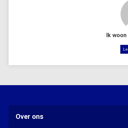
Ik woon 
Le
Over ons