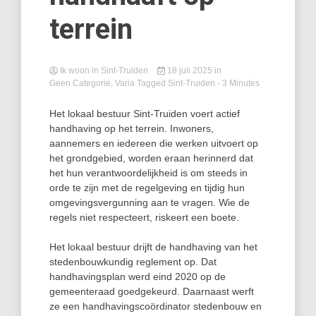
terrein
Ik woon in Sint-Truiden
18 juli 2025
in
Geen Categorie
,
Varia
Tagged
Sint-Truiden
- 3 Minutes
Het lokaal bestuur Sint-Truiden voert actief
handhaving op het terrein. Inwoners,
aannemers en iedereen die werken uitvoert op
het grondgebied, worden eraan herinnerd dat
het hun verantwoordelijkheid is om steeds in
orde te zijn met de regelgeving en tijdig hun
omgevingsvergunning aan te vragen. Wie de
regels niet respecteert, riskeert een boete.
Het lokaal bestuur drijft de handhaving van het
stedenbouwkundig reglement op. Dat
handhavingsplan werd eind 2020 op de
gemeenteraad goedgekeurd. Daarnaast werft
ze een handhavingscoördinator stedenbouw en