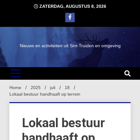
Ga
ZATERDAG, AUGUSTUS 8, 2026
naar
de
inhoud
Nieuws en activiteiten uit Sint-Truiden en omgeving
Home
2025
juli
18
Lokaal bestuur handhaaft op terrein
Lokaal bestuur
handhaaft op