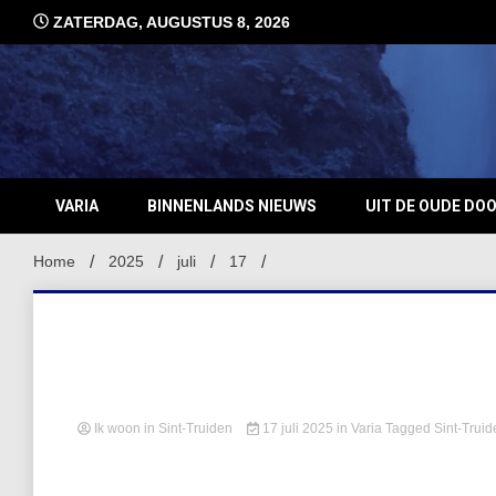
Ga
ZATERDAG, AUGUSTUS 8, 2026
naar
de
inhoud
VARIA
BINNENLANDS NIEUWS
UIT DE OUDE DO
Home
2025
juli
17
Ik woon in Sint-Truiden
17 juli 2025
in
Varia
Tagged
Sint-Truid