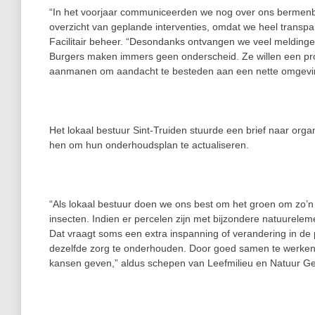
“In het voorjaar communiceerden we nog over ons bermenb
overzicht van geplande interventies, omdat we heel transpar
Facilitair beheer. “Desondanks ontvangen we veel meldingen
Burgers maken immers geen onderscheid. Ze willen een pr
aanmanen om aandacht te besteden aan een nette omgevi
Het lokaal bestuur Sint-Truiden stuurde een brief naar orga
hen om hun onderhoudsplan te actualiseren.
“Als lokaal bestuur doen we ons best om het groen om zo’n
insecten. Indien er percelen zijn met bijzondere natuure
Dat vraagt soms een extra inspanning of verandering in d
dezelfde zorg te onderhouden. Door goed samen te werken
kansen geven,” aldus schepen van Leefmilieu en Natuur Ge