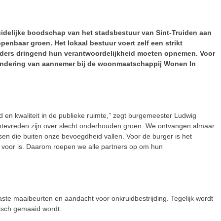
uidelijke boodschap van het stadsbestuur van Sint-Truiden aan
enbaar groen. Het lokaal bestuur voert zelf een strikt
rders dringend hun verantwoordelijkheid moeten opnemen. Voor
randering van aannemer bij de woonmaatschappij Wonen In
d en kwaliteit in de publieke ruimte,” zegt burgemeester Ludwig
tevreden zijn over slecht onderhouden groen. We ontvangen almaar
en die buiten onze bevoegdheid vallen. Voor de burger is het
jk voor is. Daarom roepen we alle partners op om hun
aste maaibeurten en aandacht voor onkruidbestrijding. Tegelijk wordt
isch gemaaid wordt.