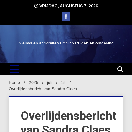
Ga
VRIJDAG, AUGUSTUS 7, 2026
naar
de
inhoud
Nieuws en activiteiten uit Sint-Truiden en omgeving
Home
2025
juli
15
Overlijdensbericht van Sandra Claes
Overlijdensbericht
van Sandra Claes