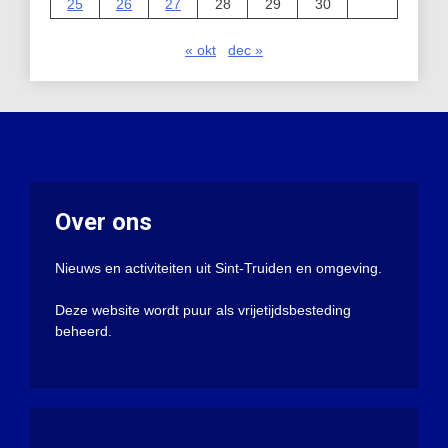
25
26
27
28
29
30
« okt
dec »
Over ons
Nieuws en activiteiten uit Sint-Truiden en omgeving.
Deze website wordt puur als vrijetijdsbesteding
beheerd.