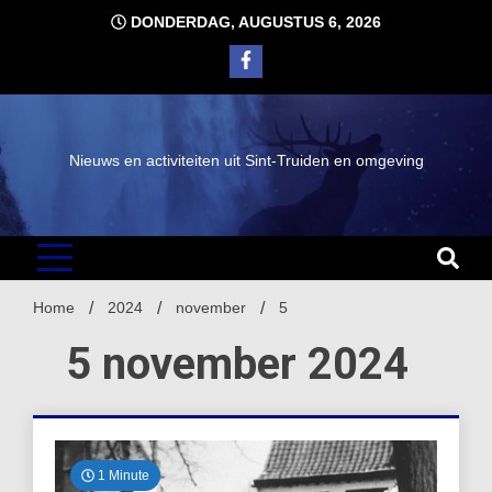
Ga
DONDERDAG, AUGUSTUS 6, 2026
naar
de
inhoud
Nieuws en activiteiten uit Sint-Truiden en omgeving
Home
2024
november
5
5 november 2024
1 Minute