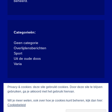
beheerd.
Categorieën:
Geen categorie
Overlijdensberichten
Sport
Uit de oude doos
Varia
Privacy & cookies: deze site gebruikt cookies. Door deze site te blijven
gebruiken, ga je akkoord met het gebruik hiervan.
Wil je meer weten, ook over hoe je cookies kunt beheren, kijk dan hier:
Cookiebeleid