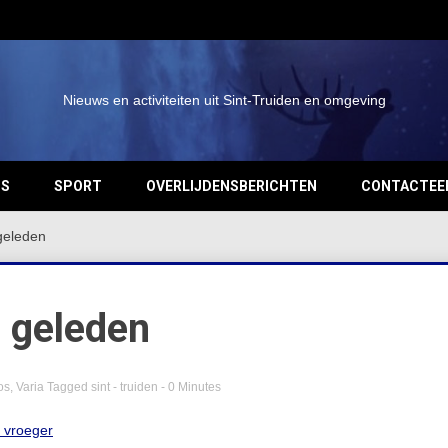
Nieuws en activiteiten uit Sint-Truiden en omgeving
OS
SPORT
OVERLIJDENSBERICHTEN
CONTACTEE
 geleden
g geleden
os
,
Varia
Tagged
sint - truiden
- 0 Minutes
n vroeger