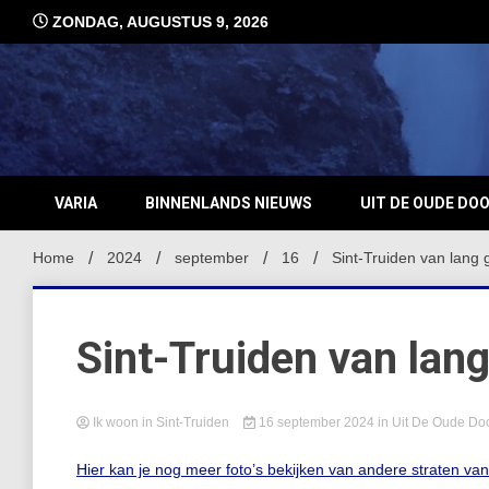
Ga
ZONDAG, AUGUSTUS 9, 2026
naar
de
inhoud
VARIA
BINNENLANDS NIEUWS
UIT DE OUDE DO
Home
2024
september
16
Sint-Truiden van lang
Sint-Truiden van lan
Ik woon in Sint-Truiden
16 september 2024
in
Uit De Oude Do
Hier kan je nog meer foto’s bekijken van andere straten va