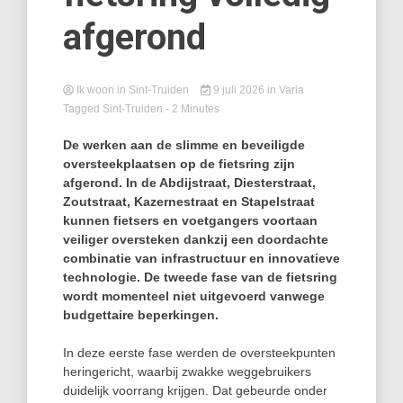
afgerond
Ik woon in Sint-Truiden
9 juli 2026
in
Varia
Tagged
Sint-Truiden
- 2 Minutes
De werken aan de slimme en beveiligde
oversteekplaatsen op de fietsring zijn
afgerond. In de Abdijstraat, Diesterstraat,
Zoutstraat, Kazernestraat en Stapelstraat
kunnen fietsers en voetgangers voortaan
veiliger oversteken dankzij een doordachte
combinatie van infrastructuur en innovatieve
technologie. De tweede fase van de fietsring
wordt momenteel niet uitgevoerd vanwege
budgettaire beperkingen.
In deze eerste fase werden de oversteekpunten
heringericht, waarbij zwakke weggebruikers
duidelijk voorrang krijgen. Dat gebeurde onder