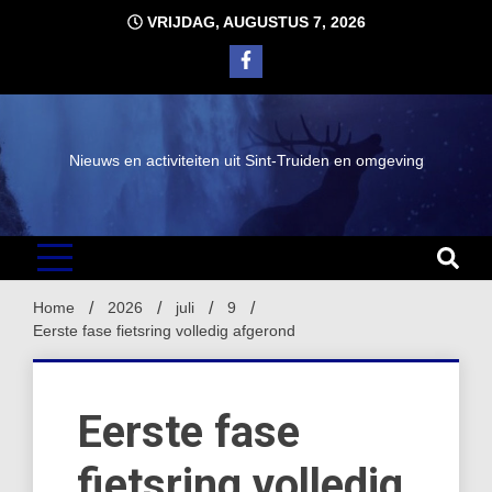
Ga
VRIJDAG, AUGUSTUS 7, 2026
naar
de
inhoud
Nieuws en activiteiten uit Sint-Truiden en omgeving
Home
2026
juli
9
Eerste fase fietsring volledig afgerond
Eerste fase
fietsring volledig