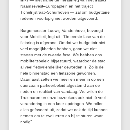
links — met name de heraanleg van het traject
Naamsevest–Europaplein en het traject
Tichelrijstraat–Schurhoven — zal om budgettaire
redenen voorlopig niet worden uitgevoerd.
Burgemeester Ludwig Vandenhove, bevoegd
voor Mobiliteit, legt uit: “De eerste fase van de
fietsring is afgerond. Omdat we budgettair niet
veel mogelijkheden hebben, gaan we niet
starten met de tweede fase. We hebben ons
mobiliteitsbeleid bijgestuurd, waardoor de stad
al veel fietsvriendelijker geworden is. Zo is de
hele binnenstad een fietszone geworden.
Daarnaast zetten we meer en meer in op een
duurzaam parkeerbeleid afgestemd aan de
noden en realiteit van vandaag. We willen de
Truienaren en onze bezoekers ook niet té veel
verandering in een keer opdringen. We rollen
alles gefaseerd uit, zodat we ook de tijd kunnen
nemen om te evalueren en bij te sturen waar
nodig”