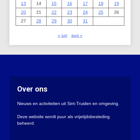
13
14
15
16
17
18
19
20
21
22
23
24
25
26
27
28
29
30
31
« jun
aug »
Over ons
Nieuws en activiteiten uit Sint-Truiden en omgeving.
Deze website wordt puur als vrijetijdsbesteding
beheerd.