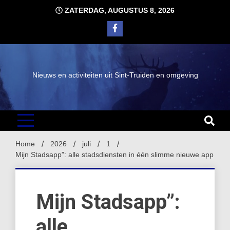
Ga
ZATERDAG, AUGUSTUS 8, 2026
naar
de
inhoud
Nieuws en activiteiten uit Sint-Truiden en omgeving
Home
2026
juli
1
Mijn Stadsapp”: alle stadsdiensten in één slimme nieuwe app
Mijn Stadsapp”:
alle