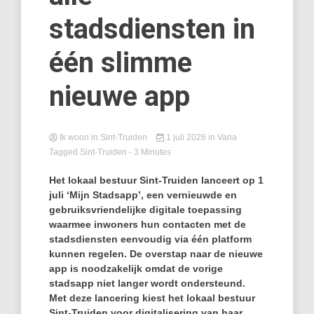
stadsdiensten in
één slimme
nieuwe app
Ik woon in Sint-Truiden
1 juli 2026
in
Varia
Tagged
Sint-Truiden
- 3 Minutes
Het lokaal bestuur Sint‑Truiden lanceert op 1
juli ‘Mijn Stadsapp’, een vernieuwde en
gebruiksvriendelijke digitale toepassing
waarmee inwoners hun contacten met de
stadsdiensten eenvoudig via één platform
kunnen regelen. De overstap naar de nieuwe
app is noodzakelijk omdat de vorige
stadsapp niet langer wordt ondersteund.
Met deze lancering kiest het lokaal bestuur
Sint‑Truiden voor digitalisering van haar