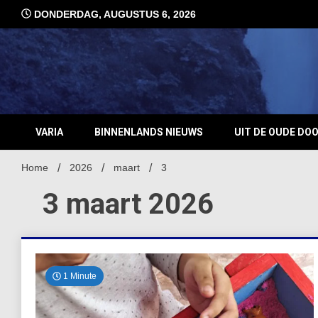
Ga
DONDERDAG, AUGUSTUS 6, 2026
naar
de
inhoud
VARIA
BINNENLANDS NIEUWS
UIT DE OUDE DO
Home
2026
maart
3
3 maart 2026
1 Minute