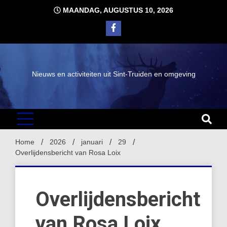
Ga
MAANDAG, AUGUSTUS 10, 2026
naar
de
inhoud
Nieuws en activiteiten uit Sint-Truiden en omgeving
Home
2026
januari
29
Overlijdensbericht van Rosa Loix
Overlijdensbericht
van Rosa Loix