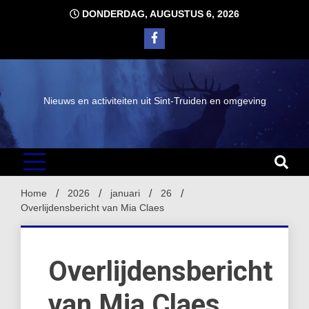
Ga
DONDERDAG, AUGUSTUS 6, 2026
naar
de
inhoud
Nieuws en activiteiten uit Sint-Truiden en omgeving
Home
2026
januari
26
Overlijdensbericht van Mia Claes
Overlijdensbericht
van Mia Claes