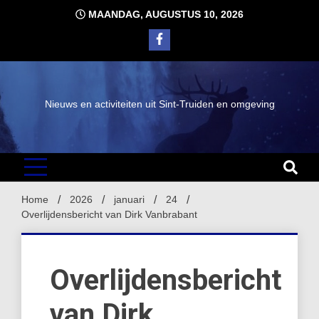
Ga
MAANDAG, AUGUSTUS 10, 2026
naar
de
inhoud
Nieuws en activiteiten uit Sint-Truiden en omgeving
Home
2026
januari
24
Overlijdensbericht van Dirk Vanbrabant
Overlijdensbericht
van Dirk