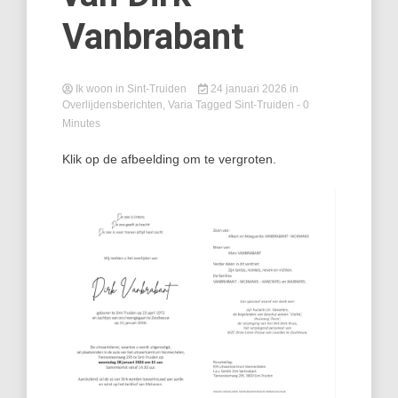
Vanbrabant
Ik woon in Sint-Truiden
24 januari 2026
in
Overlijdensberichten
,
Varia
Tagged
Sint-Truiden
- 0
Minutes
Klik op de afbeelding om te vergroten.