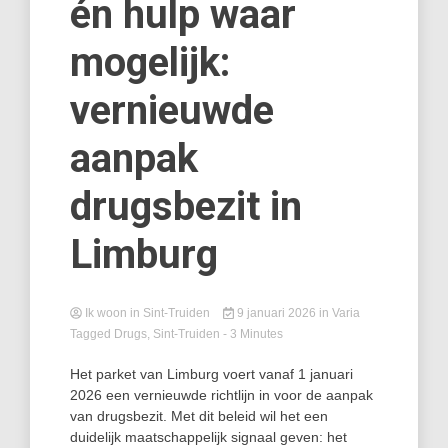
én hulp waar
mogelijk:
vernieuwde
aanpak
drugsbezit in
Limburg
Ik woon in Sint-Truiden
9 januari 2026
in
Varia
Tagged
Drugs
,
Sint-Truiden
- 3 Minutes
Het parket van Limburg voert vanaf 1 januari
2026 een vernieuwde richtlijn in voor de aanpak
van drugsbezit. Met dit beleid wil het een
duidelijk maatschappelijk signaal geven: het