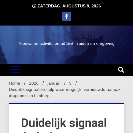
Ga
ZATERDAG, AUGUSTUS 8, 2026
naar
de
inhoud
Nieuws en activiteiten uit Sint-Truiden en omgeving
Home
2026
januari
9
Duidelijk signaal én hulp waar mogelijk: vernieuwde aanpak
drugsbezit in Limburg
Duidelijk signaal