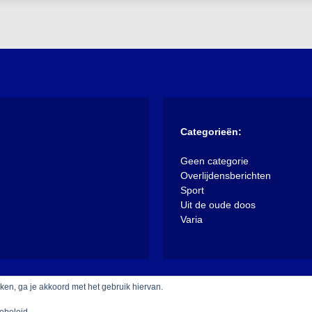
Categorieën:
Geen categorie
Overlijdensberichten
Sport
Uit de oude doos
Varia
iken, ga je akkoord met het gebruik hiervan.