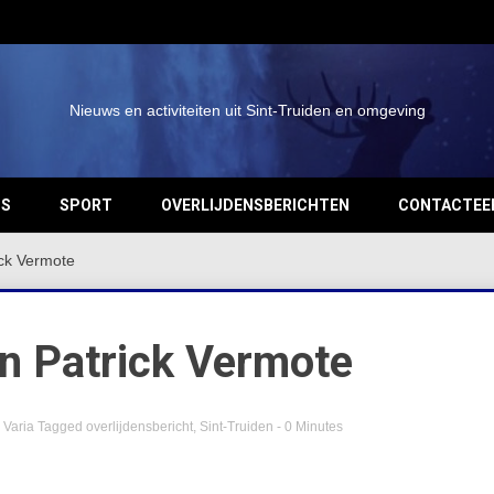
Nieuws en activiteiten uit Sint-Truiden en omgeving
OS
SPORT
OVERLIJDENSBERICHTEN
CONTACTEE
ick Vermote
an Patrick Vermote
,
Varia
Tagged
overlijdensbericht
,
Sint-Truiden
- 0 Minutes