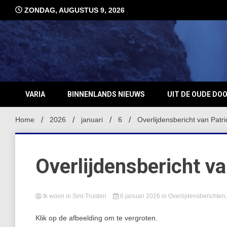
Ga
ZONDAG, AUGUSTUS 9, 2026
naar
de
inhoud
VARIA
BINNENLANDS NIEUWS
UIT DE OUDE DO
Home
2026
januari
6
Overlijdensbericht van Patr
Overlijdensbericht v
Ik woon in Sint-Truiden
6 januari 2026
in
Overlijdensberichten
Klik op de afbeelding om te vergroten.