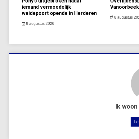
Pony’s uitgebroken nadat
Overlijdens
iemand vermoedelijk
Vanoorbeek
weidepoort opende in Herderen
8 augustus 20
9 augustus 2026
Ik woon 
Le