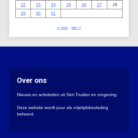
22
23
24
25
26
27
28
29
30
31
« nov
jan »
Over ons
Nieuws en activiteiten uit Sint-Truiden en omgeving.
Deze website wordt puur als vrijetijdsbesteding
beheerd.