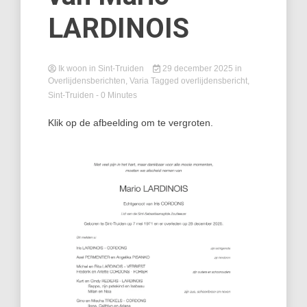
LARDINOIS
Ik woon in Sint-Truiden
29 december 2025
in
Overlijdensberichten
,
Varia
Tagged
overlijdensbericht
,
Sint-Truiden
- 0 Minutes
Klik op de afbeelding om te vergroten.