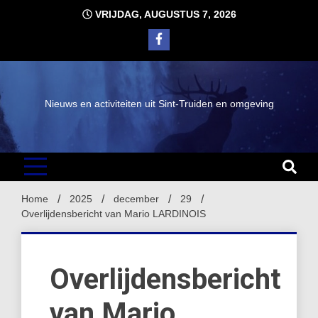
Ga
VRIJDAG, AUGUSTUS 7, 2026
naar
de
inhoud
Nieuws en activiteiten uit Sint-Truiden en omgeving
Home
2025
december
29
Overlijdensbericht van Mario LARDINOIS
Overlijdensbericht
van Mario