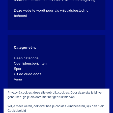
Deze website wordt puur als vrijetijdsbesteding
beheerd.
Categorieën:
Geen categorie
Overlijdensberichten
Sport
Uit de oude doos
Varia
Privacy & cookies: deze site gebruikt cookies. Door deze site te blijven
gebruiken, ga je akkoord met het gebruik hiervan.
Wil je meer weten, ook over hoe je cookies kunt beheren, kijk dan hier:
Cookiebeleid