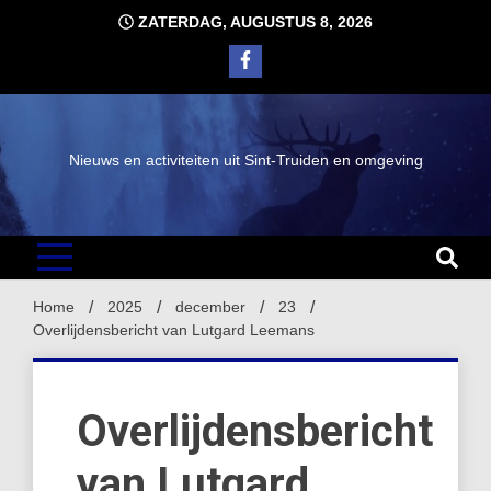
Ga
ZATERDAG, AUGUSTUS 8, 2026
naar
de
inhoud
Nieuws en activiteiten uit Sint-Truiden en omgeving
Home
2025
december
23
Overlijdensbericht van Lutgard Leemans
Overlijdensbericht
van Lutgard