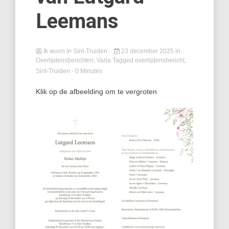
Leemans
Ik woon in Sint-Truiden
23 december 2025
in
Overlijdensberichten
,
Varia
Tagged
overlijdensbericht
,
Sint-Truiden
- 0 Minutes
Klik op de afbeelding om te vergroten