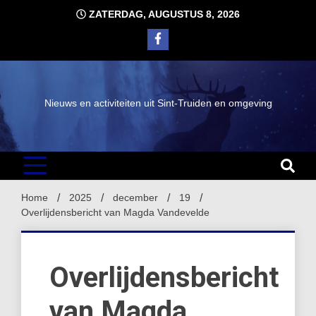
Ga
ZATERDAG, AUGUSTUS 8, 2026
naar
de
inhoud
Nieuws en activiteiten uit Sint-Truiden en omgeving
Home
2025
december
19
Overlijdensbericht van Magda Vandevelde
Overlijdensbericht
van Magda