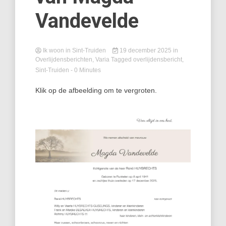
Vandevelde
Ik woon in Sint-Truiden
19 december 2025
in
Overlijdensberichten
,
Varia
Tagged
overlijdensbericht
,
Sint-Truiden
- 0 Minutes
Klik op de afbeelding om te vergroten.