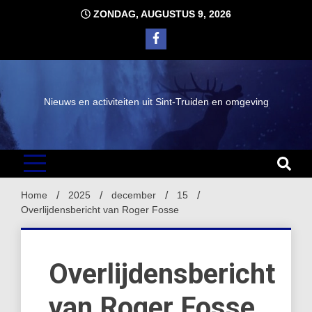
Ga
ZONDAG, AUGUSTUS 9, 2026
naar
de
inhoud
Nieuws en activiteiten uit Sint-Truiden en omgeving
Home
2025
december
15
Overlijdensbericht van Roger Fosse
Overlijdensbericht
van Roger Fosse