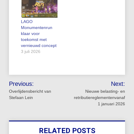
LAGO
Monumentenrun
klaar voor
toekomst met
vernieuwd concept
3 juli 2026
Bericht
Previous:
Next:
navigatie
Overlijdensbericht van
Nieuwe belasting- en
Stefaan Lein
retributiereglementenvanaf
1 januari 2026
RELATED POSTS