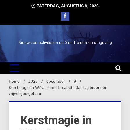
Ga
ZATERDAG, AUGUSTUS 8, 2026
naar
de
inhoud
Nieuws en activiteiten uit Sint-Truiden en omgeving
Home
2025
december
9
Kerstmagie in WZC Home Elisabeth dankzij bijzonder
vrijwilligersgebaar
Kerstmagie in