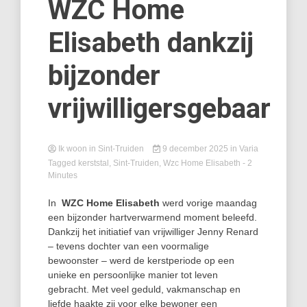
WZC Home
Elisabeth dankzij
bijzonder
vrijwilligersgebaar
Ik woon in Sint-Truiden
9 december 2025
in
Varia
Tagged
kerststal
,
Sint-Truiden
,
Wzc Home Elisabeth
- 2
Minutes
In
WZC Home Elisabeth
werd vorige maandag
een bijzonder hartverwarmend moment beleefd.
Dankzij het initiatief van vrijwilliger Jenny Renard
– tevens dochter van een voormalige
bewoonster – werd de kerstperiode op een
unieke en persoonlijke manier tot leven
gebracht. Met veel geduld, vakmanschap en
liefde haakte zij voor elke bewoner een