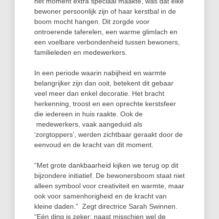
het moment extra speciaal maakte, was dat elke
bewoner persoonlijk zijn of haar kerstbal in de
boom mocht hangen. Dit zorgde voor
ontroerende taferelen, een warme glimlach en
een voelbare verbondenheid tussen bewoners,
familieleden en medewerkers.
In een periode waarin nabijheid en warmte
belangrijker zijn dan ooit, betekent dit gebaar
veel meer dan enkel decoratie. Het bracht
herkenning, troost en een oprechte kerstsfeer
die iedereen in huis raakte. Ook de
medewerkers, vaak aangeduid als
‘zorgtoppers’, werden zichtbaar geraakt door de
eenvoud en de kracht van dit moment.
“Met grote dankbaarheid kijken we terug op dit
bijzondere initiatief. De bewonersboom staat niet
alleen symbool voor creativiteit en warmte, maar
ook voor samenhorigheid en de kracht van
kleine daden.” Zegt directrice Sarah Swinnen.
“Eén ding is zeker: naast misschien wel de