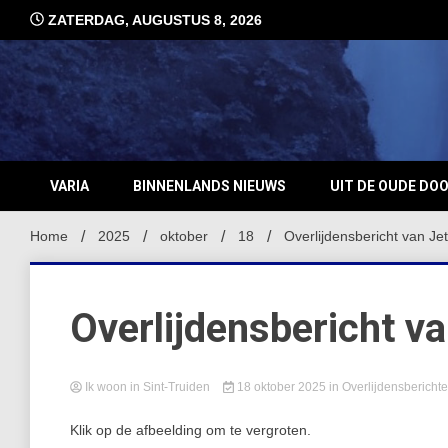
Ga
ZATERDAG, AUGUSTUS 8, 2026
naar
de
inhoud
VARIA
BINNENLANDS NIEUWS
UIT DE OUDE DO
Home
2025
oktober
18
Overlijdensbericht van Je
Overlijdensbericht v
Ik woon in Sint-Truiden
18 oktober 2025
in
Overlijdensbericht
Klik op de afbeelding om te vergroten.