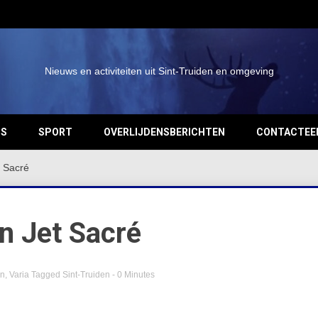
Nieuws en activiteiten uit Sint-Truiden en omgeving
OS
SPORT
OVERLIJDENSBERICHTEN
CONTACTEE
t Sacré
an Jet Sacré
en
,
Varia
Tagged
Sint-Truiden
- 0 Minutes