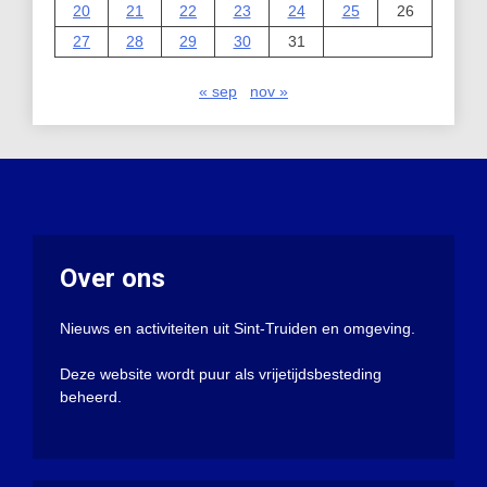
20
21
22
23
24
25
26
27
28
29
30
31
« sep
nov »
Over ons
Nieuws en activiteiten uit Sint-Truiden en omgeving.
Deze website wordt puur als vrijetijdsbesteding
beheerd.