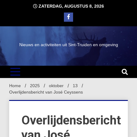
Ga
ZATERDAG, AUGUSTUS 8, 2026
naar
de
inhoud
Nieuws en activiteiten uit Sint-Truiden en omgeving
Home
2025
oktober
13
Overlijdensbericht van José Ceyssens
Overlijdensbericht
van José