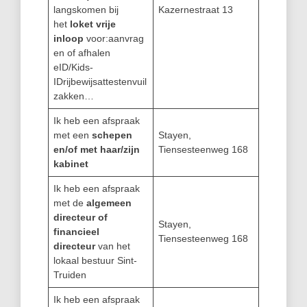
langskomen bij
Kazernestraat 13
het
loket vrije
inloop
voor:aanvrag
en of afhalen
eID/Kids-
IDrijbewijsattestenvuil
zakken…
Ik heb een afspraak
met een
schepen
Stayen,
en/of met haar/zijn
Tiensesteenweg 168
kabinet
Ik heb een afspraak
met de
algemeen
directeur of
Stayen,
financieel
Tiensesteenweg 168
directeur
van het
lokaal bestuur Sint-
Truiden
Ik heb een afspraak