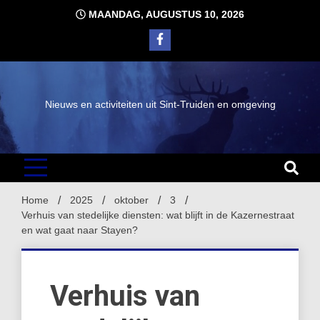
Ga
MAANDAG, AUGUSTUS 10, 2026
naar
de
inhoud
Nieuws en activiteiten uit Sint-Truiden en omgeving
Home
2025
oktober
3
Verhuis van stedelijke diensten: wat blijft in de Kazernestraat
en wat gaat naar Stayen?
Verhuis van