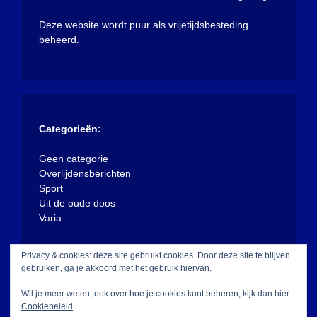
Deze website wordt puur als vrijetijdsbesteding
beheerd.
Categorieën:
Geen categorie
Overlijdensberichten
Sport
Uit de oude doos
Varia
Privacy & cookies: deze site gebruikt cookies. Door deze site te blijven
gebruiken, ga je akkoord met het gebruik hiervan.
Wil je meer weten, ook over hoe je cookies kunt beheren, kijk dan hier:
Cookiebeleid