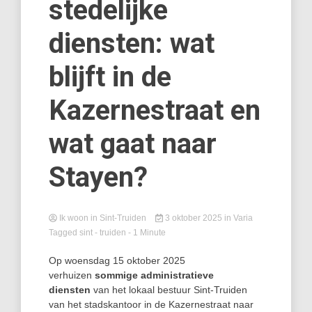
stedelijke
diensten: wat
blijft in de
Kazernestraat en
wat gaat naar
Stayen?
Ik woon in Sint-Truiden
3 oktober 2025
in
Varia
Tagged
sint - truiden
- 1 Minute
Op woensdag 15 oktober 2025
verhuizen
sommige
administratieve
diensten
van het lokaal bestuur Sint-Truiden
van het stadskantoor in de Kazernestraat naar