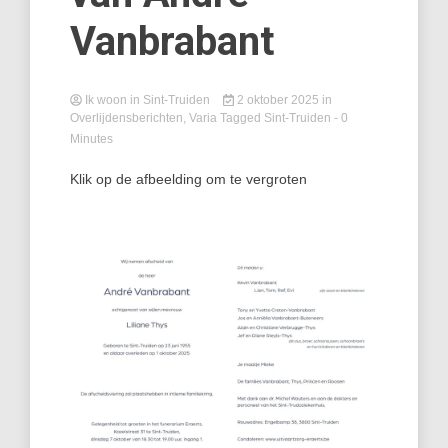
Vanbrabant
Ik woon in Sint-Truiden
2 oktober 2025
in
Overlijdensberichten
,
Varia
Tagged
Sint-Truiden
- 0
Minutes
Klik op de afbeelding om te vergroten