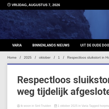
Ga
VRIJDAG, AUGUSTUS 7, 2026
naar
de
inhoud
VARIA
BINNENLANDS NIEUWS
UIT DE OUDE DO
Home
2025
oktober
1
Respectloos sluikstort in H
Respectloos sluiksto
weg tijdelijk afgeslot
Ik woon in Sint-Truiden
1 oktober 2025
in
Varia
Tagged
horpm