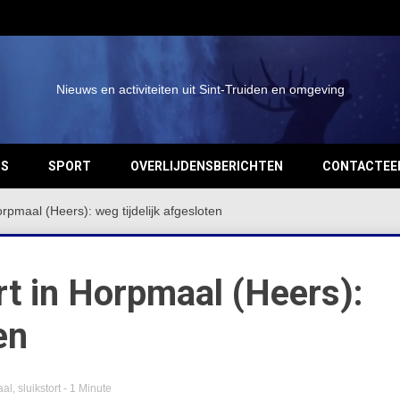
Nieuws en activiteiten uit Sint-Truiden en omgeving
OS
SPORT
OVERLIJDENSBERICHTEN
CONTACTEE
orpmaal (Heers): weg tijdelijk afgesloten
rt in Horpmaal (Heers):
en
aal
,
sluikstort
- 1 Minute