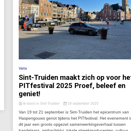
Varia
Sint-Truiden maakt zich op voor he
PITfestival 2025 Proef, beleef en
geniet!
Ik woon in Sint-Truiden
19 september 2025
Van 19 tot 21 september is Sint-Truiden het epicentrum van
Haspengouws genot tijdens het PITfestival. Het evenement i
dit jaar een groots opgezet samenwerkingsverhaal tussen
handelaars, ambachtslui, lokale streekproducenten, cultuur