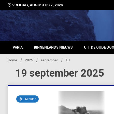
Ga
VRIJDAG, AUGUSTUS 7, 2026
naar
de
inhoud
VARIA
BINNENLANDS NIEUWS
UIT DE OUDE DO
Home
2025
september
19
19 september 2025
0 Minutes