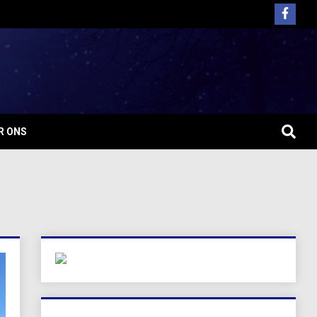
R ONS