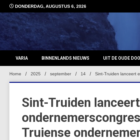
Ga
DONDERDAG, AUGUSTUS 6, 2026
naar
de
inhoud
VARIA
BINNENLANDS NIEUWS
UIT DE OUDE DO
Home
2025
september
14
Sint-Truiden lanceert
Sint-Truiden lanceert
ondernemerscongres 
Truiense onderneme