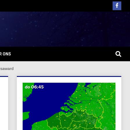
R ONS
rsaward