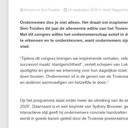
Ik woon in Sint-Truiden
14 september 2025
in
Varia
Tagged
#o
Ondernemen doe je niet alleen. Het draait om inspirere
Sint-Truiden dit jaar de allereerste editie van het Tru
Met dit congres willen het ondernemerschap actief in d
te erkennen en te ondersteunen, want ondernemers zijn
stad.
“Tijdens dit congres brengen we inspirerende verhalen, re
succesvol maakt: klantgerichtheid”, vertelt schepen van Lo
spotlights en geven we erkenning voor hun dagelijkse inzet:
doen bruisen. Ondernemen zit in de genen van de Truienaar
en anderen aanmoedigen om hetzelfde te doen.”
Op het programma staat onder meer de uitreiking van de 
2025’.
Daarnaast is er een keynote van Sydney Brouwer, ge
interactieve stijl geeft hij ondernemers concrete handvatten
wordt in goede banen geleid door de Truiense presentatrice