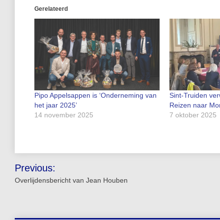
Gerelateerd
Pipo Appelsappen is ‘Onderneming van
Sint-Truiden ve
het jaar 2025’
Reizen naar Mo
14 november 2025
7 oktober 2025
Bericht
Previous:
navigatie
Overlijdensbericht van Jean Houben