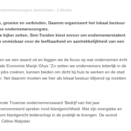
ndernemerscongres
,
#sint-truiden
- 2 Minutes
n, groeien en verbinden. Daarom organiseert het lokaal bestuur
iense ondernemerscongres.
e kijker zetten. Sint-Truiden kiest ervoor om ondernemerstalent
 onmisbaar voor de leefbaarheid en aantrekkelijkheid van een
iken we een award uit en leggen we de focus op wat ondernemen écht
kale Economie Marijn Ghys.“Zo zetten we ondernemers letterlijk in de
 jobs creëren, kansen bieden om dicht bij huis te werken en de stad
. Net daarom moeten we hier als lokaal bestuur blijvend op inzetten
eerste Truiense ondernemersaward ‘B
edrijf van het jaar
renommeerd spreker rond klantgerichtheid. Met zijn energieke en
 om klantgericht leiderschap in de praktijk te brengen. De avond
 Céline Malyster.