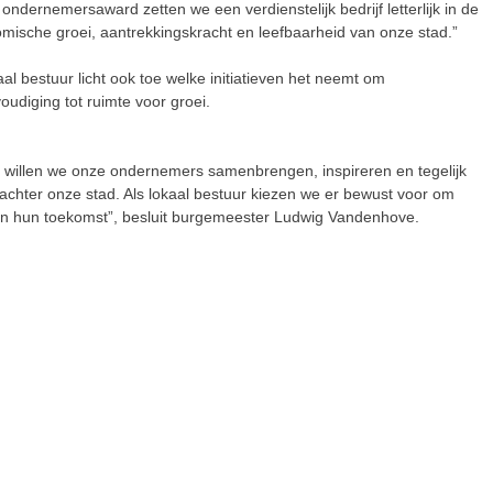
dernemersaward zetten we een verdienstelijk bedrijf letterlijk in de
omische groei, aantrekkingskracht en leefbaarheid van onze stad.”
l bestuur licht ook toe welke initiatieven het neemt om
udiging tot ruimte voor groei.
es willen we onze ondernemers samenbrengen, inspireren en tegelijk
t achter onze stad. Als lokaal bestuur kiezen we er bewust voor om
in hun toekomst”, besluit burgemeester Ludwig Vandenhove.