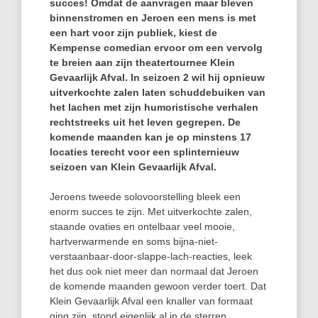
succes! Omdat de aanvragen maar bleven
binnenstromen en Jeroen een mens is met
een hart voor zijn publiek, kiest de
Kempense comedian ervoor om een vervolg
te breien aan zijn theatertournee Klein
Gevaarlijk Afval. In seizoen 2 wil hij opnieuw
uitverkochte zalen laten schuddebuiken van
het lachen met zijn humoristische verhalen
rechtstreeks uit het leven gegrepen. De
komende maanden kan je op minstens 17
locaties terecht voor een splinternieuw
seizoen van Klein Gevaarlijk Afval.
Jeroens tweede solovoorstelling bleek een
enorm succes te zijn. Met uitverkochte zalen,
staande ovaties en ontelbaar veel mooie,
hartverwarmende en soms bijna-niet-
verstaanbaar-door-slappe-lach-reacties, leek
het dus ook niet meer dan normaal dat Jeroen
de komende maanden gewoon verder toert. Dat
Klein Gevaarlijk Afval een knaller van formaat
ging zijn, stond eigenlijk al in de sterren