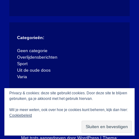
Categorieën:
Geen categorie
Overlijdensberichten
Sport
Uit de oude doos
Varia
Privacy & cookies: deze site gebruikt cookies. Door deze site te blijven
gebruiken, ga je akkoord met het gebruik hiervan.
Wil je meer weten, ook over hoe je cookies kunt beheren, kijk dan hier:
Cookiebeleid
Met trots aangedreven door WordPress
|
Thema: