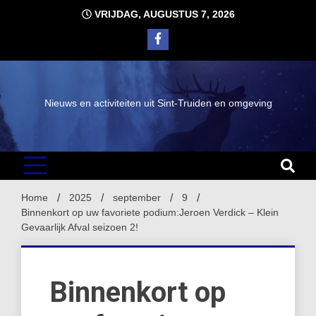
Ga
VRIJDAG, AUGUSTUS 7, 2026
naar
de
inhoud
Nieuws en activiteiten uit Sint-Truiden en omgeving
Home
2025
september
9
Binnenkort op uw favoriete podium:Jeroen Verdick – Klein
Gevaarlijk Afval seizoen 2!
Binnenkort op