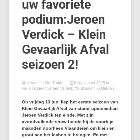
uw favoriete
podium:Jeroen
Verdick – Klein
Gevaarlijk Afval
seizoen 2!
Ik woon in Sint-Truiden
9 september 2025
in
Varia
Tagged
#Jeroen Verdick
,
#sinttruiden
- 5 Minutes
Op vrijdag 13 juni liep het eerste seizoen van
Klein Gevaarlijk Afval van stand-upcomedian
Jeroen Verdick ten einde. Met zijn
avondvullende show toerde hij de voorbije
maanden doorheen Vlaanderen om klein en
groot aan het lachen te brengen. En met