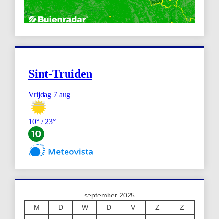
september 2025
M
D
W
D
V
Z
Z