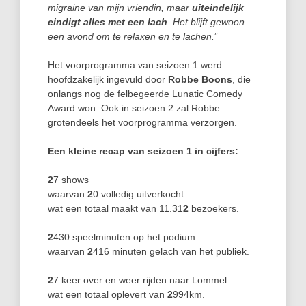
migraine van mijn vriendin, maar
uiteindelijk
eindigt alles met een lach
. Het blijft gewoon
een avond om te relaxen en te lachen.
”
Het voorprogramma van seizoen 1 werd
hoofdzakelijk ingevuld door
Robbe Boons
, die
onlangs nog de felbegeerde Lunatic Comedy
Award won. Ook in seizoen 2 zal Robbe
grotendeels het voorprogramma verzorgen.
Een kleine recap van seizoen 1 in cijfers:
2
7 shows
waarvan
2
0 volledig uitverkocht
wat een totaal maakt van 11.31
2
bezoekers.
2
430 speelminuten op het podium
waarvan
2
416 minuten gelach van het publiek.
2
7 keer over en weer rijden naar Lommel
wat een totaal oplevert van
2
994km.