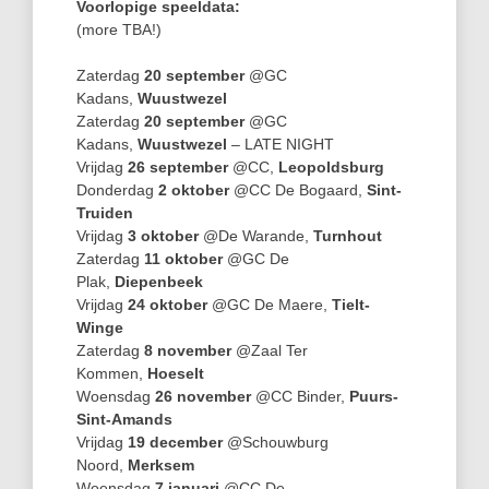
Voorlopige speeldata:
(more TBA!)
Zaterdag
20 september
@GC
Kadans,
Wuustwezel
Zaterdag
20 september
@GC
Kadans,
Wuustwezel
– LATE NIGHT
Vrijdag
26 september
@CC,
Leopoldsburg
Donderdag
2 oktober
@CC De Bogaard,
Sint-
Truiden
Vrijdag
3 oktober
@De Warande,
Turnhout
Zaterdag
11 oktober
@GC De
Plak,
Diepenbeek
Vrijdag
24 oktober
@GC De Maere,
Tielt-
Winge
Zaterdag
8 november
@Zaal Ter
Kommen,
Hoeselt
Woensdag
26 november
@CC Binder,
Puurs-
Sint-Amands
Vrijdag
19 december
@Schouwburg
Noord,
Merksem
Woensdag
7 januari
@CC De