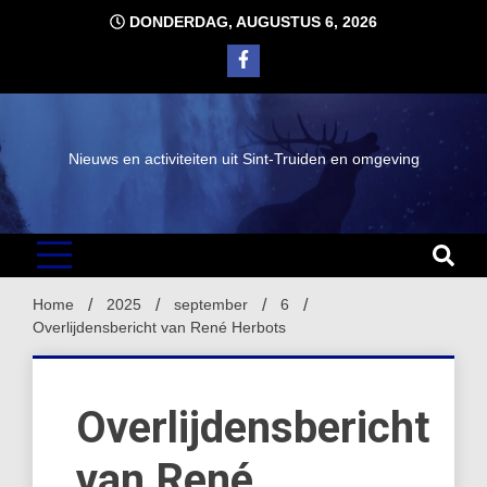
Ga
DONDERDAG, AUGUSTUS 6, 2026
naar
de
inhoud
Nieuws en activiteiten uit Sint-Truiden en omgeving
Home
2025
september
6
Overlijdensbericht van René Herbots
Overlijdensbericht
van René