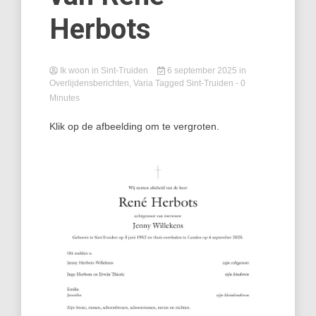
Herbots
Ik woon in Sint-Truiden
6 september 2025
in
Overlijdensberichten
,
Varia
Tagged
Sint-Truiden
- 0
Minutes
Klik op de afbeelding om te vergroten.