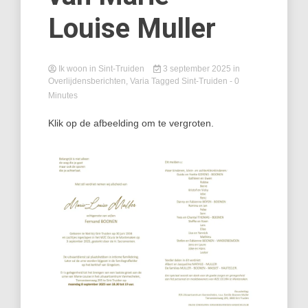
Louise Muller
Ik woon in Sint-Truiden
3 september 2025
in
Overlijdensberichten
,
Varia
Tagged
Sint-Truiden
- 0
Minutes
Klik op de afbeelding om te vergroten.