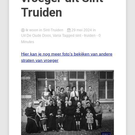
Truiden
Ik woon in Sint-Truiden
29 mei 2024
in
Uit De Oude Doos
,
Varia
Tagged
sint - truiden
- 0
Minutes
Hier kan je nog meer foto’s bekijken van andere
straten van vroeger