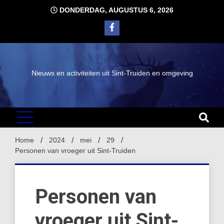
Ga
DONDERDAG, AUGUSTUS 6, 2026
naar
de
inhoud
Nieuws en activiteiten uit Sint-Truiden en omgeving
Home
2024
mei
29
Personen van vroeger uit Sint-Truiden
Personen van
vroeger uit Sint-