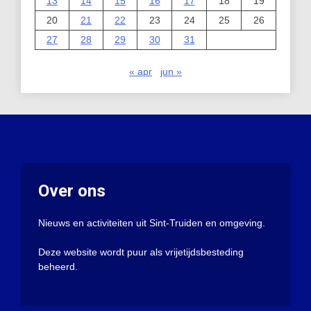
13
14
15
16
17
18
19
20
21
22
23
24
25
26
27
28
29
30
31
« apr
jun »
Over ons
Nieuws en activiteiten uit Sint-Truiden en omgeving.
Deze website wordt puur als vrijetijdsbesteding
beheerd.