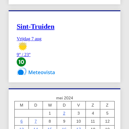
mei 2024
M
D
W
D
V
Z
Z
1
2
3
4
5
6
7
8
9
10
11
12