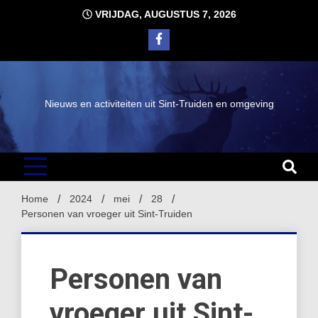
Ga
VRIJDAG, AUGUSTUS 7, 2026
naar
de
inhoud
Nieuws en activiteiten uit Sint-Truiden en omgeving
Home
2024
mei
28
Personen van vroeger uit Sint-Truiden
Personen van
vroeger uit Sint-