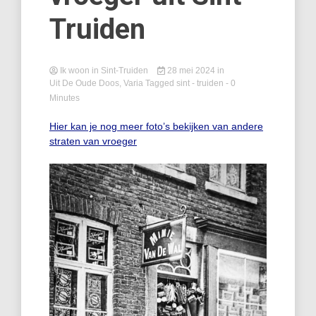
Truiden
Ik woon in Sint-Truiden
28 mei 2024
in
Uit De Oude Doos
,
Varia
Tagged
sint - truiden
- 0
Minutes
Hier kan je nog meer foto’s bekijken van andere
straten van vroeger